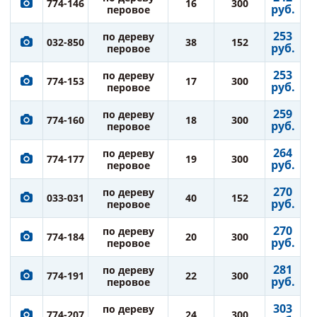
774-146
16
300
руб.
перовое
253
по дереву
032-850
38
152
руб.
перовое
253
по дереву
774-153
17
300
руб.
перовое
259
по дереву
774-160
18
300
руб.
перовое
264
по дереву
774-177
19
300
руб.
перовое
270
по дереву
033-031
40
152
руб.
перовое
270
по дереву
774-184
20
300
руб.
перовое
281
по дереву
774-191
22
300
руб.
перовое
303
по дереву
774-207
24
300