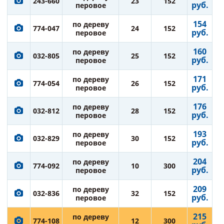
243-660
23
152
руб.
перовое
154
по дереву
774-047
24
152
руб.
перовое
160
по дереву
032-805
25
152
руб.
перовое
171
по дереву
774-054
26
152
руб.
перовое
176
по дереву
032-812
28
152
руб.
перовое
193
по дереву
032-829
30
152
руб.
перовое
204
по дереву
774-092
10
300
руб.
перовое
209
по дереву
032-836
32
152
руб.
перовое
215
по дереву
774-108
12
300