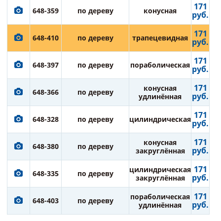
171
648-359
по дереву
конусная
руб.
171
648-410
по дереву
трапецевидная
руб.
171
648-397
по дереву
пораболическая
руб.
171
конусная
648-366
по дереву
руб.
удлинённая
171
648-328
по дереву
цилиндрическая
руб.
171
конусная
648-380
по дереву
руб.
закруглённая
171
цилиндрическая
648-335
по дереву
руб.
закруглённая
171
пораболическая
648-403
по дереву
руб.
удлинённая