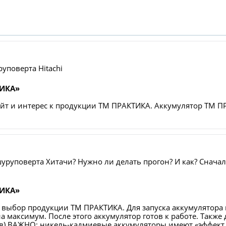
уповерта Hitachi
ТИКА»
йт и интерес к продукции ТМ ПРАКТИКА. Аккумулятор ТМ ПР
уруповерта Хитачи? Нужно ли делать прогон? И как? Сначал
ТИКА»
и выбор продукции ТМ ПРАКТИКА. Для запуска аккумулятора 
 на максимум. После этого аккумулятор готов к работе. Так
цев) ВАЖНО: никель-кадмиевые аккумуляторы имеют «эффект