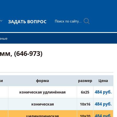
ЗАДАТЬ ВОПРОС
зные
м, (646-973)
ки
форма
размер
Цена
484 руб.
коническая удлинённая
6х25
484 руб.
коническая
10х16
484 руб.
цилиндоическая
10х20