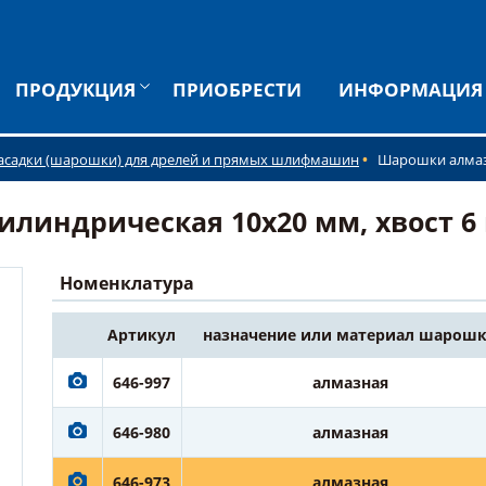
ПРОДУКЦИЯ
ПРИОБРЕСТИ
ИНФОРМАЦИЯ
асадки (шарошки) для дрелей и прямых шлифмашин
Шарошки алма
индрическая 10х20 мм, хвост 6 м
Номенклатура
Артикул
назначение или материал шарош
646-997
алмазная
646-980
алмазная
646-973
алмазная