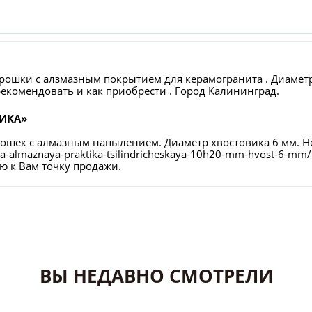
арошки с алзмазным покрытием для керамогранита . Диамет
о рекомендовать и как приобрести . Город Калининград.
ТИКА»
рошек с алмазным напылением. Диаметр хвостовика 6 мм.
oshka-almaznaya-praktika-tsilindricheskaya-10h20-mm-hvost-6-
 к Вам точку продажи.
ВЫ НЕДАВНО СМОТРЕЛИ