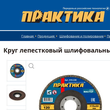
Главная
Продукция
Шлифование и полирование
П
Круг лепестковый шлифовальный П