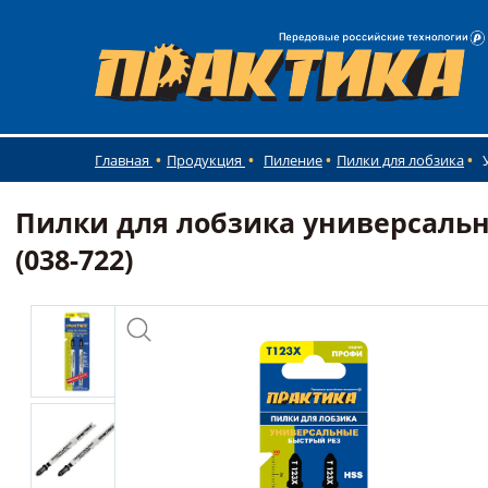
Главная
Продукция
Пиление
Пилки для лобзика
Пилки для лобзика универсальны
(038-722)