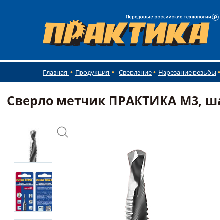
Главная
Продукция
Сверление
Нарезание резьбы
Сверло метчик ПРАКТИКА М3, шаг 