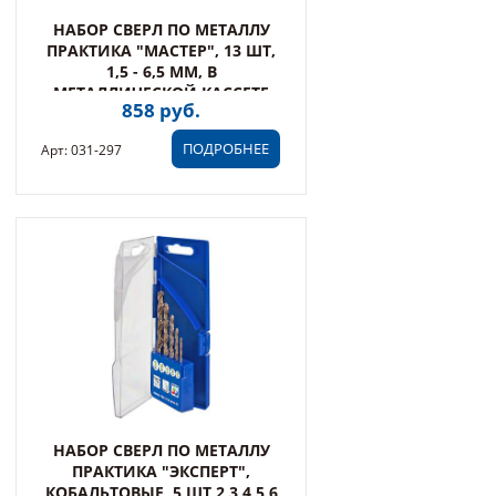
НАБОР СВЕРЛ ПО МЕТАЛЛУ
ПРАКТИКА "МАСТЕР", 13 ШТ,
1,5 - 6,5 ММ, В
МЕТАЛЛИЧЕСКОЙ КАССЕТЕ
858 руб.
(031-297)
ПОДРОБНЕЕ
Арт: 031-297
НАБОР СВЕРЛ ПО МЕТАЛЛУ
ПРАКТИКА "ЭКСПЕРТ",
КОБАЛЬТОВЫЕ, 5 ШТ 2,3,4,5,6