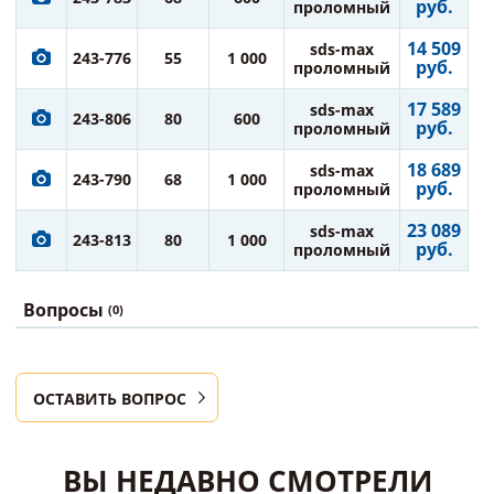
руб.
проломный
14 509
sds-max
243-776
55
1 000
руб.
проломный
17 589
sds-max
243-806
80
600
руб.
проломный
18 689
sds-max
243-790
68
1 000
руб.
проломный
23 089
sds-max
243-813
80
1 000
руб.
проломный
Вопросы
(0)
ОСТАВИТЬ ВОПРОС
ВЫ НЕДАВНО СМОТРЕЛИ