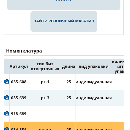
НАЙТИ РОЗНИЧНЫЙ МАГАЗИН
Номенклатура
количес
тип бит
Артикул
длина
вид упаковки
штук 
отверточных
упаков
035-608
pz-1
25
индивидуальная
2
035-639
pz-3
25
индивидуальная
2
918-689
034-854
шлиц
25
индивидуальная
2