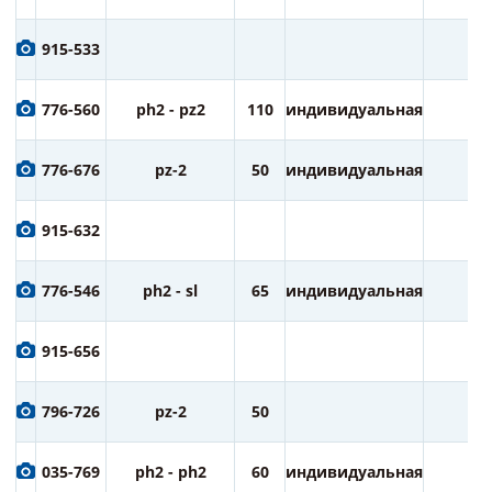
915-533
776-560
ph2 - pz2
110
индивидуальная
1
776-676
pz-2
50
индивидуальная
1
915-632
776-546
ph2 - sl
65
индивидуальная
2
915-656
796-726
pz-2
50
2
035-769
ph2 - ph2
60
индивидуальная
2