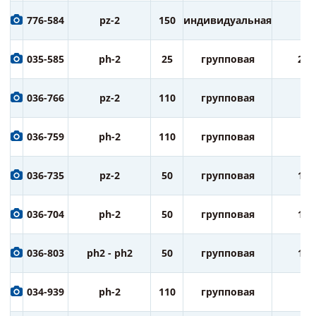
776-584
pz-2
150
индивидуальная
1
035-585
ph-2
25
групповая
20
036-766
pz-2
110
групповая
5
036-759
ph-2
110
групповая
5
036-735
pz-2
50
групповая
10
036-704
ph-2
50
групповая
10
036-803
ph2 - ph2
50
групповая
10
034-939
ph-2
110
групповая
5