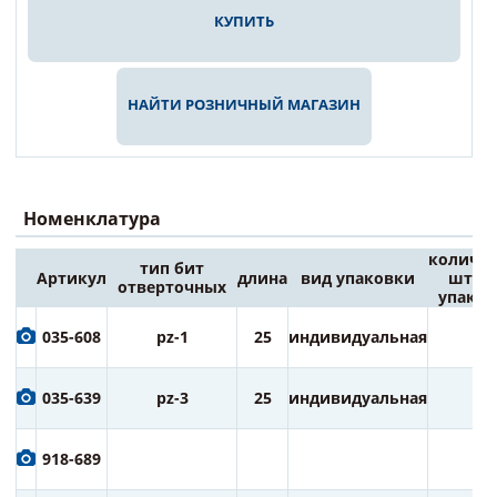
КУПИТЬ
НАЙТИ РОЗНИЧНЫЙ МАГАЗИН
Номенклатура
количес
тип бит
Артикул
длина
вид упаковки
штук 
отверточных
упаков
035-608
pz-1
25
индивидуальная
2
035-639
pz-3
25
индивидуальная
2
918-689