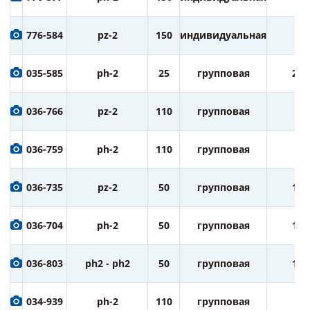
776-584
pz-2
150
индивидуальная
1
035-585
ph-2
25
групповая
20
036-766
pz-2
110
групповая
5
036-759
ph-2
110
групповая
5
036-735
pz-2
50
групповая
10
036-704
ph-2
50
групповая
10
036-803
ph2 - ph2
50
групповая
10
034-939
ph-2
110
групповая
5