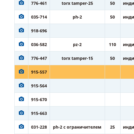
776-461
torx tamper-25
50
инди
035-714
ph-2
50
инди
918-696
036-582
pz-2
110
инди
776-447
torx tamper-15
50
инди
915-557
915-564
915-670
915-663
031-228
ph-2 с ограничителем
25
инди