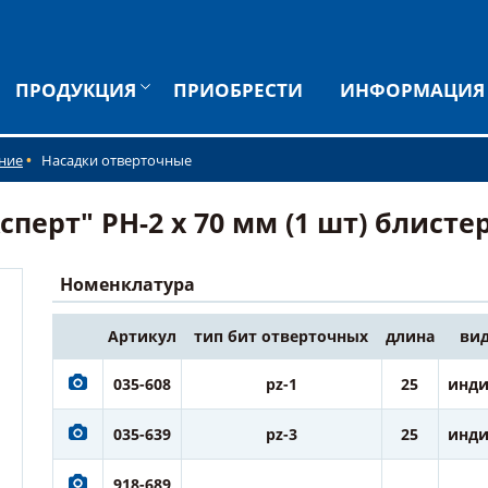
ПРОДУКЦИЯ
ПРИОБРЕСТИ
ИНФОРМАЦИЯ
ние
Насадки отверточные
ерт" PH-2 х 70 мм (1 шт) блистер 
Номенклатура
Артикул
тип бит отверточных
длина
вид
035-608
pz-1
25
инди
035-639
pz-3
25
инди
918-689