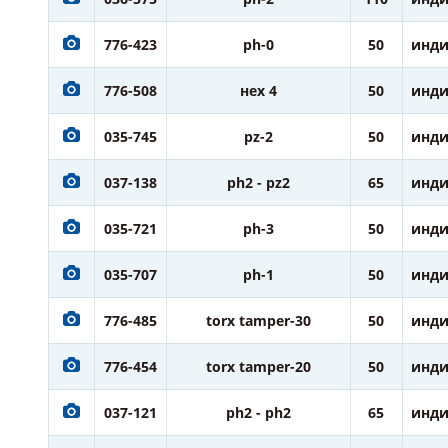
776-423
ph-0
50
инди
776-508
нех 4
50
инди
035-745
pz-2
50
инди
037-138
ph2 - pz2
65
инди
035-721
ph-3
50
инди
035-707
ph-1
50
инди
776-485
torx tamper-30
50
инди
776-454
torx tamper-20
50
инди
037-121
ph2 - ph2
65
инди