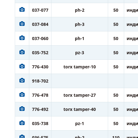
037-077
ph-2
50
инди
037-084
ph-3
50
инди
037-060
ph-1
50
инди
035-752
pz-3
50
инди
776-430
torx tamper-10
50
инди
918-702
776-478
torx tamper-27
50
инди
776-492
torx tamper-40
50
инди
035-738
pz-1
50
инди
036-575
ph-2
110
инди