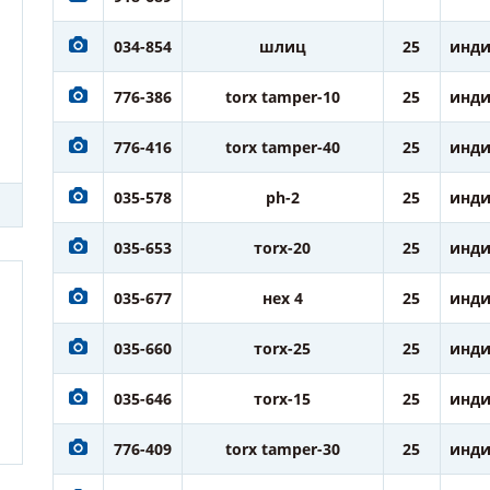
034-854
шлиц
25
инди
776-386
torx tamper-10
25
инди
776-416
torx tamper-40
25
инди
035-578
ph-2
25
инди
035-653
тorx-20
25
инди
035-677
нех 4
25
инди
035-660
тorx-25
25
инди
035-646
тorx-15
25
инди
776-409
torx tamper-30
25
инди