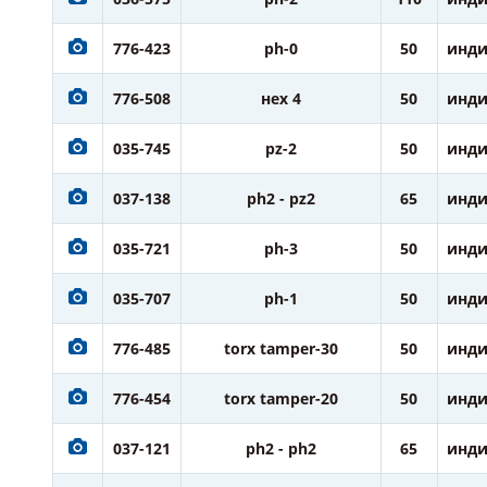
776-423
ph-0
50
инди
776-508
нех 4
50
инди
035-745
pz-2
50
инди
037-138
ph2 - pz2
65
инди
035-721
ph-3
50
инди
035-707
ph-1
50
инди
776-485
torx tamper-30
50
инди
776-454
torx tamper-20
50
инди
037-121
ph2 - ph2
65
инди