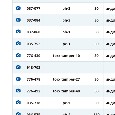
037-077
ph-2
50
инди
037-084
ph-3
50
инди
037-060
ph-1
50
инди
035-752
pz-3
50
инди
776-430
torx tamper-10
50
инди
918-702
776-478
torx tamper-27
50
инди
776-492
torx tamper-40
50
инди
035-738
pz-1
50
инди
036-575
ph-2
110
инди