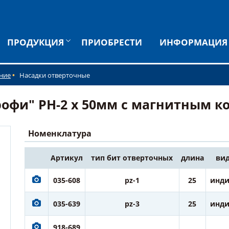
ПРОДУКЦИЯ
ПРИОБРЕСТИ
ИНФОРМАЦИЯ
ние
Насадки отверточные
офи" PH-2 х 50мм с магнитным ко
Номенклатура
Артикул
тип бит отверточных
длина
вид
035-608
pz-1
25
инди
035-639
pz-3
25
инди
918-689