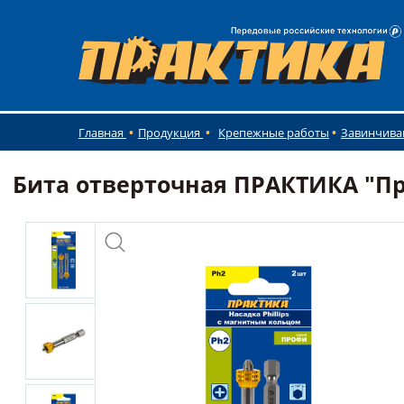
Главная
Продукция
Крепежные работы
Завинчива
Бита отверточная ПРАКТИКА "Пр