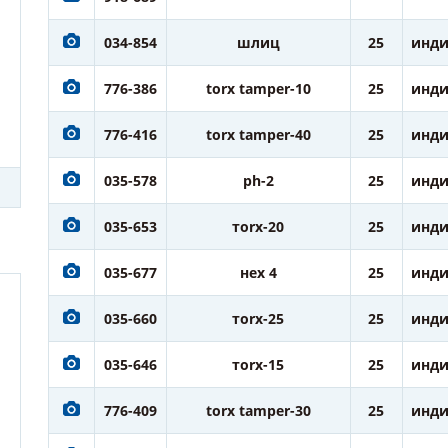
034-854
шлиц
25
инди
776-386
torx tamper-10
25
инди
776-416
torx tamper-40
25
инди
035-578
ph-2
25
инди
035-653
тorx-20
25
инди
035-677
нех 4
25
инди
035-660
тorx-25
25
инди
035-646
тorx-15
25
инди
776-409
torx tamper-30
25
инди