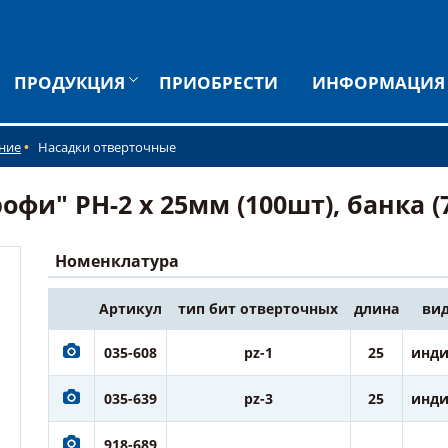
ПРОДУКЦИЯ
ПРИОБРЕСТИ
ИНФОРМАЦИЯ
ние
Насадки отверточные
и" PH-2 х 25мм (100шт), банка (7
Номенклатура
Артикул
тип бит отверточных
длина
вид
035-608
pz-1
25
инди
035-639
pz-3
25
инди
918-689