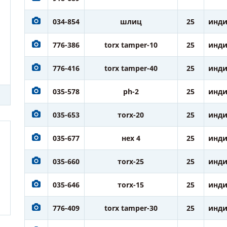
034-854
шлиц
25
инди
776-386
torx tamper-10
25
инди
776-416
torx tamper-40
25
инди
035-578
ph-2
25
инди
035-653
тorx-20
25
инди
035-677
нех 4
25
инди
035-660
тorx-25
25
инди
035-646
тorx-15
25
инди
776-409
torx tamper-30
25
инди