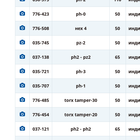
776-423
ph-0
50
инди
776-508
нех 4
50
инди
035-745
pz-2
50
инди
037-138
ph2 - pz2
65
инди
035-721
ph-3
50
инди
035-707
ph-1
50
инди
776-485
torx tamper-30
50
инди
776-454
torx tamper-20
50
инди
037-121
ph2 - ph2
65
инди