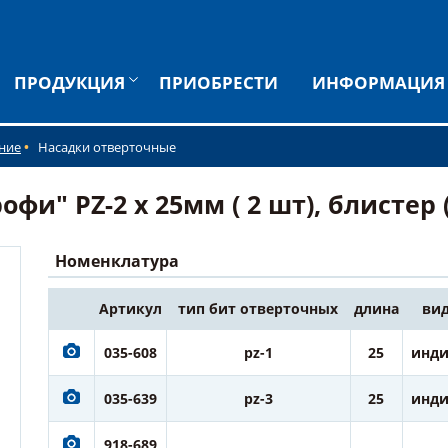
ПРОДУКЦИЯ
ПРИОБРЕСТИ
ИНФОРМАЦИЯ
ние
Насадки отверточные
и" PZ-2 х 25мм ( 2 шт), блистер (
Номенклатура
Артикул
тип бит отверточных
длина
вид
035-608
pz-1
25
инди
035-639
pz-3
25
инди
918-689