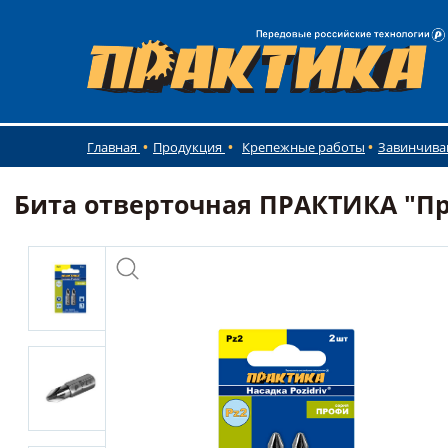
Главная
Продукция
Крепежные работы
Завинчива
Бита отверточная ПРАКТИКА "Проф