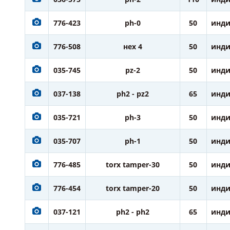
776-423
ph-0
50
инди
776-508
нех 4
50
инди
035-745
pz-2
50
инди
037-138
ph2 - pz2
65
инди
035-721
ph-3
50
инди
035-707
ph-1
50
инди
776-485
torx tamper-30
50
инди
776-454
torx tamper-20
50
инди
037-121
ph2 - ph2
65
инди