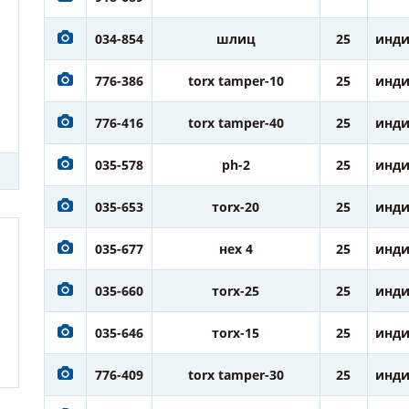
034-854
шлиц
25
инди
776-386
torx tamper-10
25
инди
776-416
torx tamper-40
25
инди
035-578
ph-2
25
инди
035-653
тorx-20
25
инди
035-677
нех 4
25
инди
035-660
тorx-25
25
инди
035-646
тorx-15
25
инди
776-409
torx tamper-30
25
инди