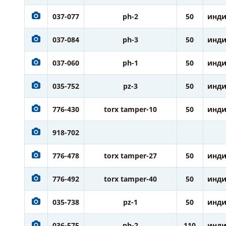
037-077
ph-2
50
инди
037-084
ph-3
50
инди
037-060
ph-1
50
инди
035-752
pz-3
50
инди
776-430
torx tamper-10
50
инди
918-702
776-478
torx tamper-27
50
инди
776-492
torx tamper-40
50
инди
035-738
pz-1
50
инди
036-575
ph-2
110
инди