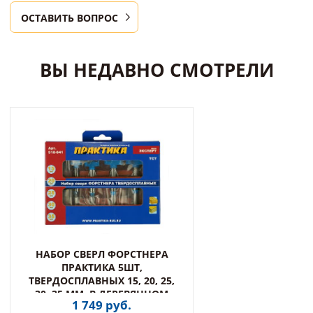
ОСТАВИТЬ ВОПРОС
ВЫ НЕДАВНО СМОТРЕЛИ
НАБОР СВЕРЛ ФОРСТНЕРА
ПРАКТИКА 5ШТ,
ТВЕРДОСПЛАВНЫХ 15, 20, 25,
30, 35 ММ, В ДЕРЕВЯННОМ
1 749 руб.
КЕЙ (918-641)