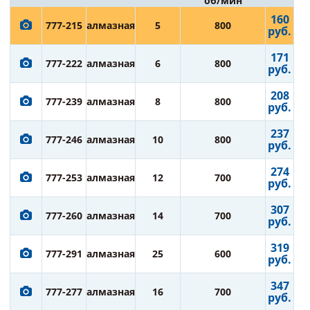
об/мин
160
777-215
алмазная
5
800
руб.
171
777-222
алмазная
6
800
руб.
208
777-239
алмазная
8
800
руб.
237
777-246
алмазная
10
800
руб.
274
777-253
алмазная
12
700
руб.
307
777-260
алмазная
14
700
руб.
319
777-291
алмазная
25
600
руб.
347
777-277
алмазная
16
700
руб.