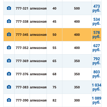
473
777-321
алмазная
40
500
руб.
534
777-338
алмазная
45
400
руб.
578
777-345
алмазная
50
400
руб.
627
777-352
алмазная
55
400
руб.
792
777-369
алмазная
65
350
руб.
803
777-376
алмазная
68
350
руб.
1 034
777-383
алмазная
75
350
руб.
1 089
777-390
алмазная
82
300
руб.