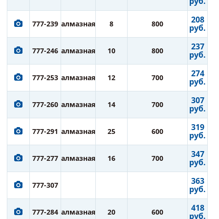
руб.
208
777-239
алмазная
8
800
руб.
237
777-246
алмазная
10
800
руб.
274
777-253
алмазная
12
700
руб.
307
777-260
алмазная
14
700
руб.
319
777-291
алмазная
25
600
руб.
347
777-277
алмазная
16
700
руб.
363
777-307
руб.
418
777-284
алмазная
20
600
руб.