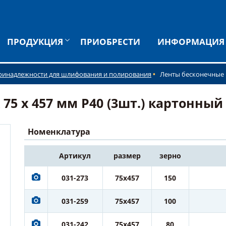
ПРОДУКЦИЯ
ПРИОБРЕСТИ
ИНФОРМАЦИЯ
ринадлежности для шлифования и полирования
Ленты бесконечные
 х 457 мм P40 (3шт.) картонный п
Номенклатура
Артикул
размер
зерно
031-273
75x457
150
031-259
75x457
100
031-242
75x457
80