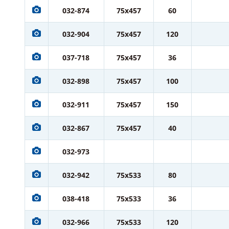
032-874
75x457
60
032-904
75x457
120
037-718
75x457
36
032-898
75x457
100
032-911
75x457
150
032-867
75x457
40
032-973
032-942
75x533
80
038-418
75x533
36
032-966
75x533
120