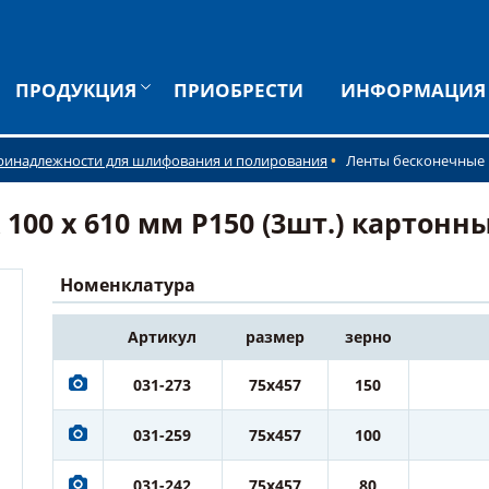
ПРОДУКЦИЯ
ПРИОБРЕСТИ
ИНФОРМАЦИЯ
ринадлежности для шлифования и полирования
Ленты бесконечные
0 х 610 мм P150 (3шт.) картонный
Номенклатура
Артикул
размер
зерно
031-273
75x457
150
031-259
75x457
100
031-242
75x457
80