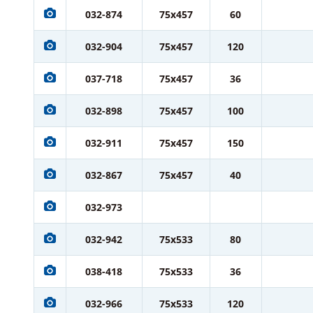
032-874
75x457
60
032-904
75x457
120
037-718
75x457
36
032-898
75x457
100
032-911
75x457
150
032-867
75x457
40
032-973
032-942
75x533
80
038-418
75x533
36
032-966
75x533
120