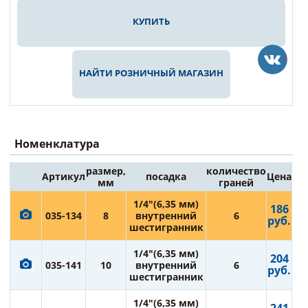
КУПИТЬ
НАЙТИ РОЗНИЧНЫЙ МАГАЗИН
Номенклатура
размер,
количество
Артикул
посадка
Цена
мм
граней
1/4"(6,35 мм)
186
035-134
8
внутренний
6
руб.
шестигранник
1/4"(6,35 мм)
204
035-141
10
внутренний
6
руб.
шестигранник
1/4"(6,35 мм)