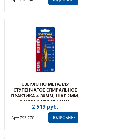
СВЕРЛО ПО МЕТАЛЛУ
СТУПЕНЧАТОЕ СПИРАЛЬНОЕ
ПРАКТИКА 4-30ММ, ШАГ 2ММ,
3-Х ГРАН.ХВОСТ.10ММ,
2 519 руб.
ЭКСПЕРТ
ПОДРОБНЕЕ
Арт: 793-770