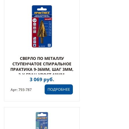
СВЕРЛО ПО МЕТАЛЛУ
СТУПЕНЧАТОЕ СПИРАЛЬНОЕ
ПРАКТИКА 9-36ММ, ШАГ 3ММ,
3-Х ГРАН.ХВОСТ.10ММ,
3 069 руб.
ЭКСПЕРТ
ПОДРОБНЕЕ
Арт: 793-787