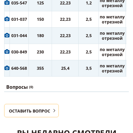
5
по металлу
035-547
125
22,23
1,2
ру
отрезной
8
по металлу
031-037
150
22,23
2,5
ру
отрезной
10
по металлу
031-044
180
22,23
2,5
ру
отрезной
14
по металлу
030-849
230
22,23
2,5
ру
отрезной
36
по металлу
640-568
355
25,4
3,5
ру
отрезной
Вопросы
(0)
ОСТАВИТЬ ВОПРОС