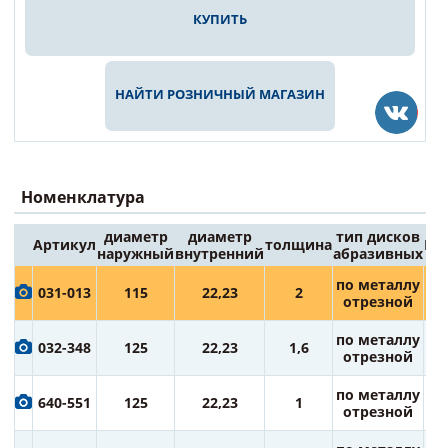
КУПИТЬ
НАЙТИ РОЗНИЧНЫЙ МАГАЗИН
Номенклатура
диаметр
диаметр
тип дисков
Артикул
толщина
Це
наружный
внутренний
абразивных
4
по металлу
031-013
115
22,23
2
ру
отрезной
5
по металлу
032-348
125
22,23
1,6
ру
отрезной
5
по металлу
640-551
125
22,23
1
ру
отрезной