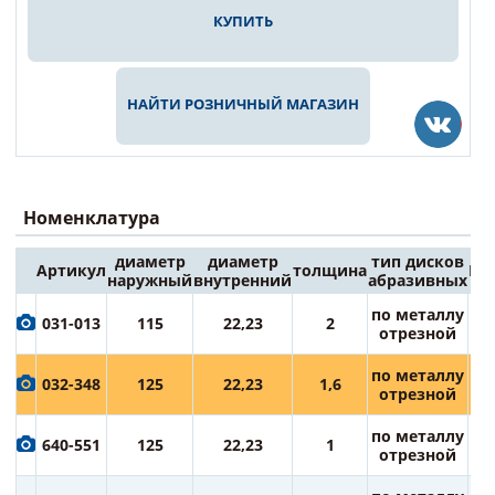
КУПИТЬ
НАЙТИ РОЗНИЧНЫЙ МАГАЗИН
Номенклатура
диаметр
диаметр
тип дисков
Артикул
толщина
Це
наружный
внутренний
абразивных
4
по металлу
031-013
115
22,23
2
ру
отрезной
5
по металлу
032-348
125
22,23
1,6
ру
отрезной
5
по металлу
640-551
125
22,23
1
ру
отрезной