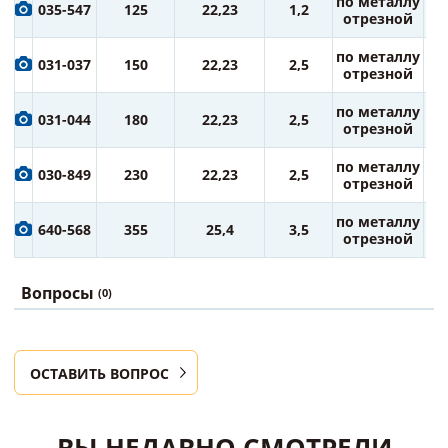
5
по металлу
035-547
125
22,23
1,2
ру
отрезной
8
по металлу
031-037
150
22,23
2,5
ру
отрезной
10
по металлу
031-044
180
22,23
2,5
ру
отрезной
14
по металлу
030-849
230
22,23
2,5
ру
отрезной
36
по металлу
640-568
355
25,4
3,5
ру
отрезной
Вопросы
(0)
ОСТАВИТЬ ВОПРОС