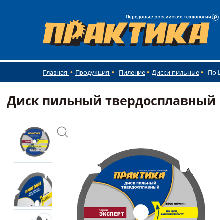
Главная
Продукция
Пиление
Диски пильные
По 
Диск пильный твердосплавный по