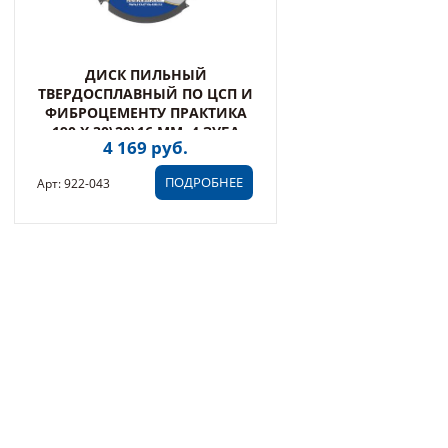
ДИСК ПИЛЬНЫЙ
ТВЕРДОСПЛАВНЫЙ ПО ЦСП И
ФИБРОЦЕМЕНТУ ПРАКТИКА
190 Х 30\20\16 ММ, 4 ЗУБА
4 169 руб.
(922-043)
ПОДРОБНЕЕ
Арт: 922-043