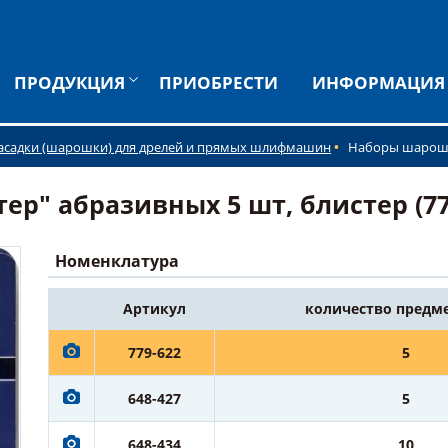
ПРОДУКЦИЯ
ПРИОБРЕСТИ
ИНФОРМАЦИЯ
асадки (шарошки) для дрелей и прямых шлифмашин
Наборы шарош
р" абразивных 5 шт, блистер (77
Номенклатура
Артикул
количество предм
779-622
5
648-427
5
648-434
10