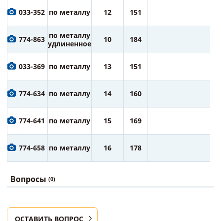
4
033-352
по металлу
12
151
ру
4
по металлу
774-863
10
184
ру
удлиненное
5
033-369
по металлу
13
151
ру
6
774-634
по металлу
14
160
ру
7
774-641
по металлу
15
169
ру
7
774-658
по металлу
16
178
ру
Вопросы
(0)
ОСТАВИТЬ ВОПРОС