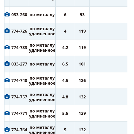
ру
1
033-260
по металлу
6
93
ру
1
по металлу
774-726
4
119
ру
удлиненное
1
по металлу
774-733
4,2
119
ру
удлиненное
1
033-277
по металлу
6,5
101
ру
1
по металлу
774-740
4,5
126
ру
удлиненное
1
по металлу
774-757
4,8
132
ру
удлиненное
1
по металлу
774-771
5,5
139
ру
удлиненное
1
по металлу
774-764
5
132
ру
удлиненное