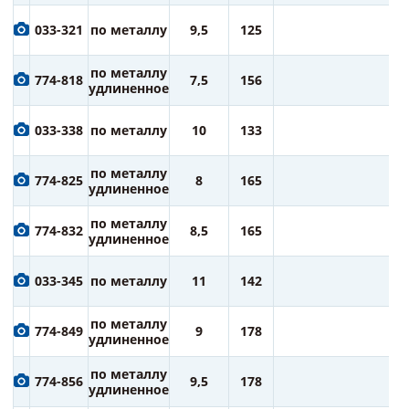
2
033-321
по металлу
9,5
125
ру
2
по металлу
774-818
7,5
156
ру
удлиненное
2
033-338
по металлу
10
133
ру
2
по металлу
774-825
8
165
ру
удлиненное
3
по металлу
774-832
8,5
165
ру
удлиненное
3
033-345
по металлу
11
142
ру
3
по металлу
774-849
9
178
ру
удлиненное
4
по металлу
774-856
9,5
178
ру
удлиненное