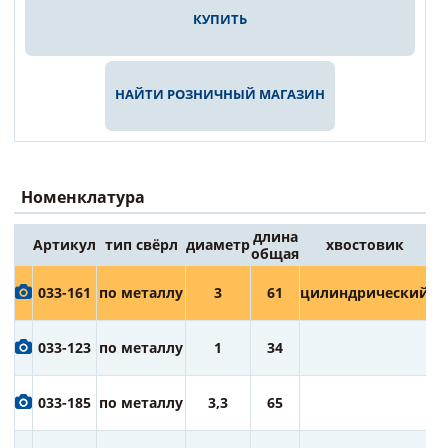
КУПИТЬ
НАЙТИ РОЗНИЧНЫЙ МАГАЗИН
Номенклатура
длина
Артикул
тип свёрл
диаметр
хвостовик
Це
общая
6
033-161
по металлу
3
61
цилиндрический
ру
6
033-123
по металлу
1
34
ру
6
033-185
по металлу
3,3
65
ру