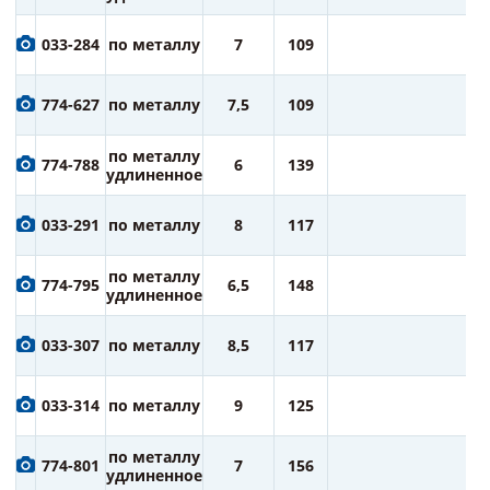
1
033-284
по металлу
7
109
ру
1
774-627
по металлу
7,5
109
ру
1
по металлу
774-788
6
139
ру
удлиненное
1
033-291
по металлу
8
117
ру
2
по металлу
774-795
6,5
148
ру
удлиненное
2
033-307
по металлу
8,5
117
ру
2
033-314
по металлу
9
125
ру
2
по металлу
774-801
7
156
ру
удлиненное