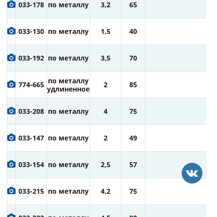
6
033-178
по металлу
3,2
65
ру
6
033-130
по металлу
1,5
40
ру
7
033-192
по металлу
3,5
70
ру
7
по металлу
774-665
2
85
ру
удлиненное
7
033-208
по металлу
4
75
ру
7
033-147
по металлу
2
49
ру
7
033-154
по металлу
2,5
57
ру
7
033-215
по металлу
4,2
75
ру
7