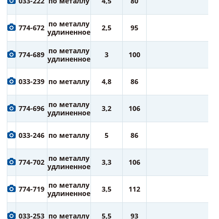
033-222
по металлу
4,5
80
ру
8
по металлу
774-672
2,5
95
ру
удлиненное
8
по металлу
774-689
3
100
ру
удлиненное
8
033-239
по металлу
4,8
86
ру
9
по металлу
774-696
3,2
106
ру
удлиненное
9
033-246
по металлу
5
86
ру
9
по металлу
774-702
3,3
106
ру
удлиненное
1
по металлу
774-719
3,5
112
ру
удлиненное
1
033-253
по металлу
5,5
93