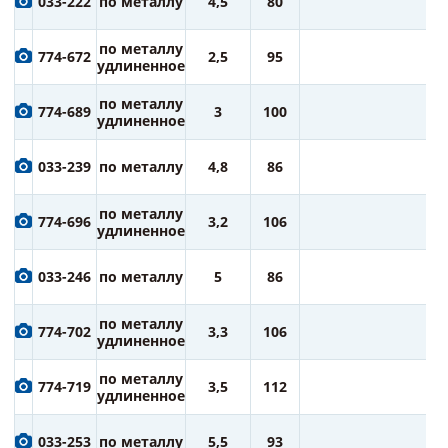
033-222
по металлу
4,5
80
ру
8
по металлу
774-672
2,5
95
ру
удлиненное
8
по металлу
774-689
3
100
ру
удлиненное
8
033-239
по металлу
4,8
86
ру
9
по металлу
774-696
3,2
106
ру
удлиненное
9
033-246
по металлу
5
86
ру
9
по металлу
774-702
3,3
106
ру
удлиненное
1
по металлу
774-719
3,5
112
ру
удлиненное
1
033-253
по металлу
5,5
93