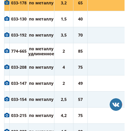
6
033-178
по металлу
3,2
65
ру
6
033-130
по металлу
1,5
40
ру
7
033-192
по металлу
3,5
70
ру
7
по металлу
774-665
2
85
ру
удлиненное
7
033-208
по металлу
4
75
ру
7
033-147
по металлу
2
49
ру
7
033-154
по металлу
2,5
57
ру
7
033-215
по металлу
4,2
75
ру
7