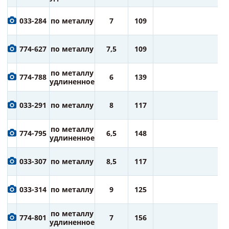
1
033-284
по металлу
7
109
ру
1
774-627
по металлу
7,5
109
ру
1
по металлу
774-788
6
139
ру
удлиненное
1
033-291
по металлу
8
117
ру
2
по металлу
774-795
6,5
148
ру
удлиненное
2
033-307
по металлу
8,5
117
ру
2
033-314
по металлу
9
125
ру
2
по металлу
774-801
7
156
ру
удлиненное