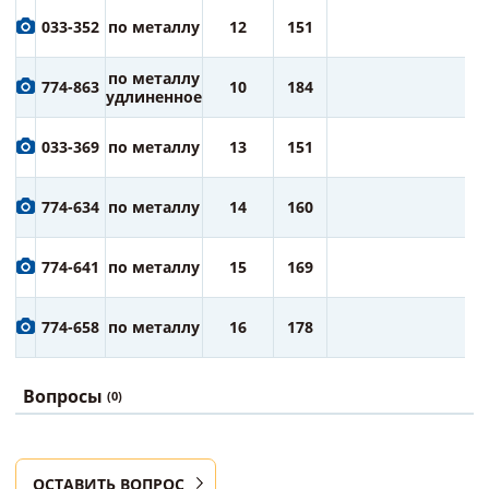
4
033-352
по металлу
12
151
ру
4
по металлу
774-863
10
184
ру
удлиненное
5
033-369
по металлу
13
151
ру
6
774-634
по металлу
14
160
ру
7
774-641
по металлу
15
169
ру
7
774-658
по металлу
16
178
ру
Вопросы
(0)
ОСТАВИТЬ ВОПРОС