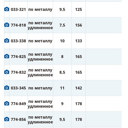
2
033-321
по металлу
9,5
125
ру
2
по металлу
774-818
7,5
156
ру
удлиненное
2
033-338
по металлу
10
133
ру
2
по металлу
774-825
8
165
ру
удлиненное
3
по металлу
774-832
8,5
165
ру
удлиненное
3
033-345
по металлу
11
142
ру
3
по металлу
774-849
9
178
ру
удлиненное
4
по металлу
774-856
9,5
178
ру
удлиненное