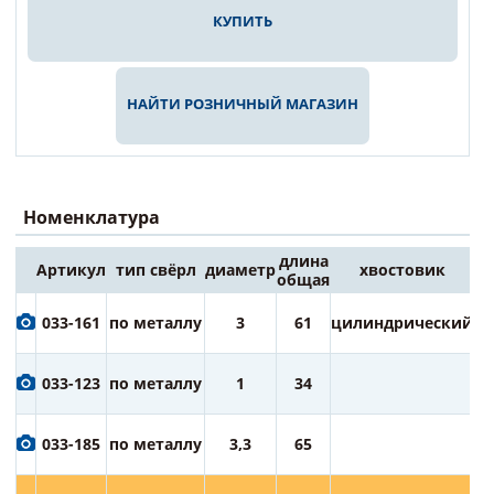
КУПИТЬ
НАЙТИ РОЗНИЧНЫЙ МАГАЗИН
Номенклатура
длина
Артикул
тип свёрл
диаметр
хвостовик
Це
общая
6
033-161
по металлу
3
61
цилиндрический
ру
6
033-123
по металлу
1
34
ру
6
033-185
по металлу
3,3
65
ру