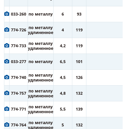
ру
1
033-260
по металлу
6
93
ру
1
по металлу
774-726
4
119
ру
удлиненное
1
по металлу
774-733
4,2
119
ру
удлиненное
1
033-277
по металлу
6,5
101
ру
1
по металлу
774-740
4,5
126
ру
удлиненное
1
по металлу
774-757
4,8
132
ру
удлиненное
1
по металлу
774-771
5,5
139
ру
удлиненное
1
по металлу
774-764
5
132
ру
удлиненное