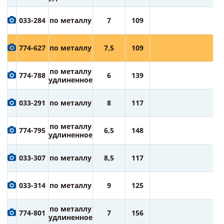
1
033-284
по металлу
7
109
ру
1
774-627
по металлу
7,5
109
ру
1
по металлу
774-788
6
139
ру
удлиненное
1
033-291
по металлу
8
117
ру
2
по металлу
774-795
6,5
148
ру
удлиненное
2
033-307
по металлу
8,5
117
ру
2
033-314
по металлу
9
125
ру
2
по металлу
774-801
7
156
ру
удлиненное