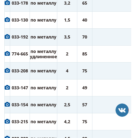
6
033-178
по металлу
3,2
65
ру
6
033-130
по металлу
1,5
40
ру
7
033-192
по металлу
3,5
70
ру
7
по металлу
774-665
2
85
ру
удлиненное
7
033-208
по металлу
4
75
ру
7
033-147
по металлу
2
49
ру
7
033-154
по металлу
2,5
57
ру
7
033-215
по металлу
4,2
75
ру
7