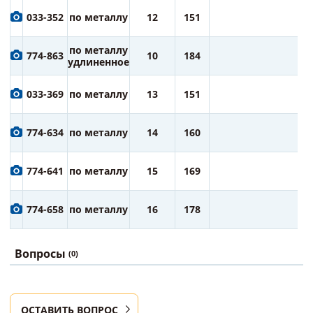
4
033-352
по металлу
12
151
ру
4
по металлу
774-863
10
184
ру
удлиненное
5
033-369
по металлу
13
151
ру
6
774-634
по металлу
14
160
ру
7
774-641
по металлу
15
169
ру
7
774-658
по металлу
16
178
ру
Вопросы
(0)
ОСТАВИТЬ ВОПРОС