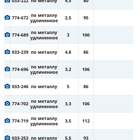
033-222
по металлу
4,5
80
ру
8
по металлу
774-672
2,5
95
ру
удлиненное
8
по металлу
774-689
3
100
ру
удлиненное
8
033-239
по металлу
4,8
86
ру
9
по металлу
774-696
3,2
106
ру
удлиненное
9
033-246
по металлу
5
86
ру
9
по металлу
774-702
3,3
106
ру
удлиненное
1
по металлу
774-719
3,5
112
ру
удлиненное
1
033-253
по металлу
5,5
93