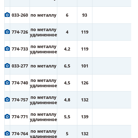
ру
1
033-260
по металлу
6
93
ру
1
по металлу
774-726
4
119
ру
удлиненное
1
по металлу
774-733
4,2
119
ру
удлиненное
1
033-277
по металлу
6,5
101
ру
1
по металлу
774-740
4,5
126
ру
удлиненное
1
по металлу
774-757
4,8
132
ру
удлиненное
1
по металлу
774-771
5,5
139
ру
удлиненное
1
по металлу
774-764
5
132
ру
удлиненное