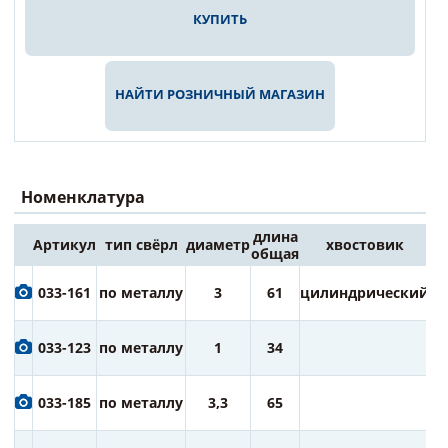
КУПИТЬ
НАЙТИ РОЗНИЧНЫЙ МАГАЗИН
Номенклатура
длина
Артикул
тип свёрл
диаметр
хвостовик
Це
общая
6
033-161
по металлу
3
61
цилиндрический
ру
6
033-123
по металлу
1
34
ру
6
033-185
по металлу
3,3
65
ру