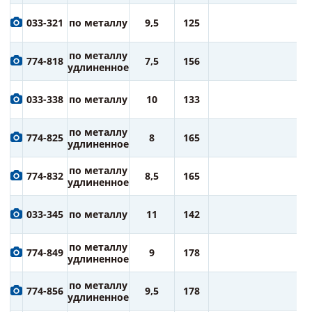
2
033-321
по металлу
9,5
125
ру
2
по металлу
774-818
7,5
156
ру
удлиненное
2
033-338
по металлу
10
133
ру
2
по металлу
774-825
8
165
ру
удлиненное
3
по металлу
774-832
8,5
165
ру
удлиненное
3
033-345
по металлу
11
142
ру
3
по металлу
774-849
9
178
ру
удлиненное
4
по металлу
774-856
9,5
178
ру
удлиненное