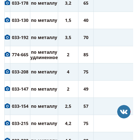
6
033-178
по металлу
3,2
65
ру
6
033-130
по металлу
1,5
40
ру
7
033-192
по металлу
3,5
70
ру
7
по металлу
774-665
2
85
ру
удлиненное
7
033-208
по металлу
4
75
ру
7
033-147
по металлу
2
49
ру
7
033-154
по металлу
2,5
57
ру
7
033-215
по металлу
4,2
75
ру
7