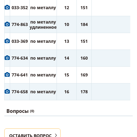
4
033-352
по металлу
12
151
ру
4
по металлу
774-863
10
184
ру
удлиненное
5
033-369
по металлу
13
151
ру
6
774-634
по металлу
14
160
ру
7
774-641
по металлу
15
169
ру
7
774-658
по металлу
16
178
ру
Вопросы
(0)
ОСТАВИТЬ ВОПРОС