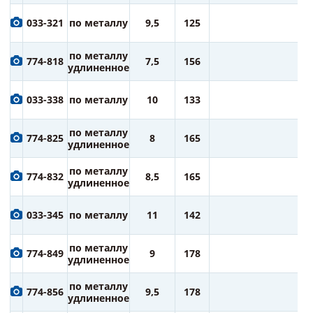
2
033-321
по металлу
9,5
125
ру
2
по металлу
774-818
7,5
156
ру
удлиненное
2
033-338
по металлу
10
133
ру
2
по металлу
774-825
8
165
ру
удлиненное
3
по металлу
774-832
8,5
165
ру
удлиненное
3
033-345
по металлу
11
142
ру
3
по металлу
774-849
9
178
ру
удлиненное
4
по металлу
774-856
9,5
178
ру
удлиненное