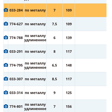
1
033-284
по металлу
7
109
ру
1
774-627
по металлу
7,5
109
ру
1
по металлу
774-788
6
139
ру
удлиненное
1
033-291
по металлу
8
117
ру
2
по металлу
774-795
6,5
148
ру
удлиненное
2
033-307
по металлу
8,5
117
ру
2
033-314
по металлу
9
125
ру
2
по металлу
774-801
7
156
ру
удлиненное