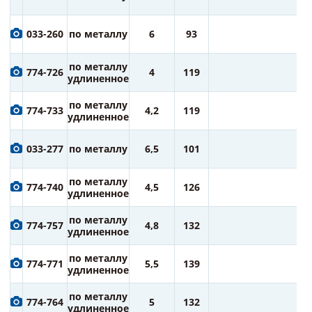
ру
1
033-260
по металлу
6
93
ру
1
по металлу
774-726
4
119
ру
удлиненное
1
по металлу
774-733
4,2
119
ру
удлиненное
1
033-277
по металлу
6,5
101
ру
1
по металлу
774-740
4,5
126
ру
удлиненное
1
по металлу
774-757
4,8
132
ру
удлиненное
1
по металлу
774-771
5,5
139
ру
удлиненное
1
по металлу
774-764
5
132
ру
удлиненное