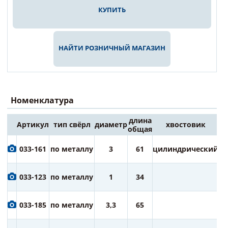
КУПИТЬ
НАЙТИ РОЗНИЧНЫЙ МАГАЗИН
Номенклатура
длина
Артикул
тип свёрл
диаметр
хвостовик
Це
общая
6
033-161
по металлу
3
61
цилиндрический
ру
6
033-123
по металлу
1
34
ру
6
033-185
по металлу
3,3
65
ру