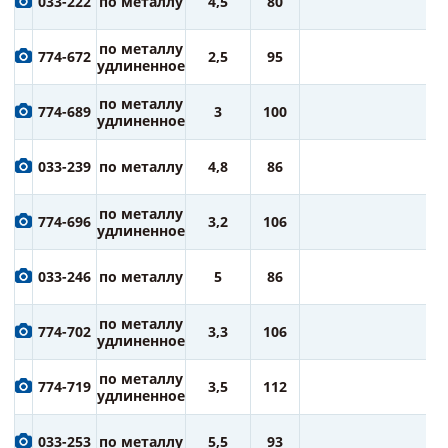
033-222
по металлу
4,5
80
ру
8
по металлу
774-672
2,5
95
ру
удлиненное
8
по металлу
774-689
3
100
ру
удлиненное
8
033-239
по металлу
4,8
86
ру
9
по металлу
774-696
3,2
106
ру
удлиненное
9
033-246
по металлу
5
86
ру
9
по металлу
774-702
3,3
106
ру
удлиненное
1
по металлу
774-719
3,5
112
ру
удлиненное
1
033-253
по металлу
5,5
93