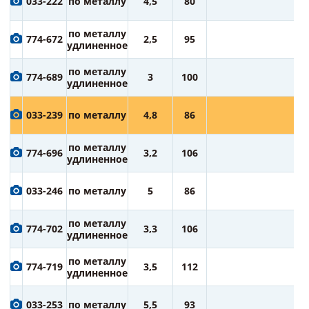
033-222
по металлу
4,5
80
ру
8
по металлу
774-672
2,5
95
ру
удлиненное
8
по металлу
774-689
3
100
ру
удлиненное
8
033-239
по металлу
4,8
86
ру
9
по металлу
774-696
3,2
106
ру
удлиненное
9
033-246
по металлу
5
86
ру
9
по металлу
774-702
3,3
106
ру
удлиненное
1
по металлу
774-719
3,5
112
ру
удлиненное
1
033-253
по металлу
5,5
93