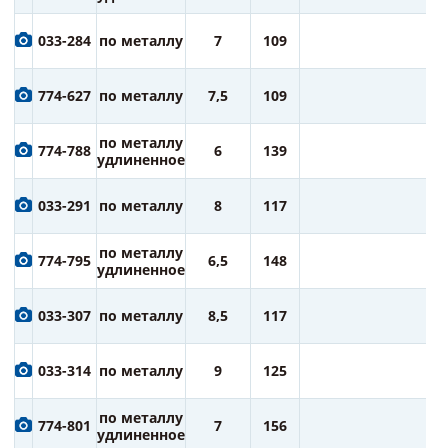
1
033-284
по металлу
7
109
ру
1
774-627
по металлу
7,5
109
ру
1
по металлу
774-788
6
139
ру
удлиненное
1
033-291
по металлу
8
117
ру
2
по металлу
774-795
6,5
148
ру
удлиненное
2
033-307
по металлу
8,5
117
ру
2
033-314
по металлу
9
125
ру
2
по металлу
774-801
7
156
ру
удлиненное