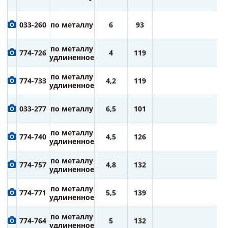
ру
1
033-260
по металлу
6
93
ру
1
по металлу
774-726
4
119
ру
удлиненное
1
по металлу
774-733
4,2
119
ру
удлиненное
1
033-277
по металлу
6,5
101
ру
1
по металлу
774-740
4,5
126
ру
удлиненное
1
по металлу
774-757
4,8
132
ру
удлиненное
1
по металлу
774-771
5,5
139
ру
удлиненное
1
по металлу
774-764
5
132
ру
удлиненное