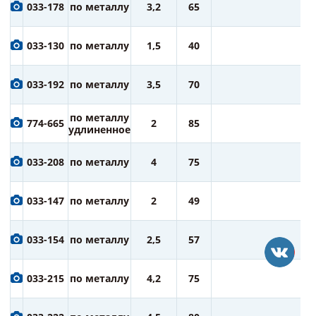
6
033-178
по металлу
3,2
65
ру
6
033-130
по металлу
1,5
40
ру
7
033-192
по металлу
3,5
70
ру
7
по металлу
774-665
2
85
ру
удлиненное
7
033-208
по металлу
4
75
ру
7
033-147
по металлу
2
49
ру
7
033-154
по металлу
2,5
57
ру
7
033-215
по металлу
4,2
75
ру
7