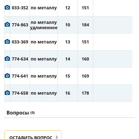
4
033-352
по металлу
12
151
ру
4
по металлу
774-863
10
184
ру
удлиненное
5
033-369
по металлу
13
151
ру
6
774-634
по металлу
14
160
ру
7
774-641
по металлу
15
169
ру
7
774-658
по металлу
16
178
ру
Вопросы
(0)
ОСТАВИТЬ ВОПРОС