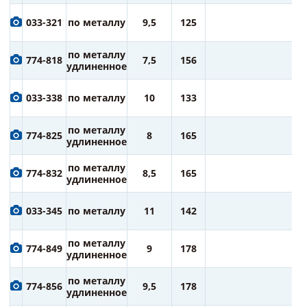
2
033-321
по металлу
9,5
125
ру
2
по металлу
774-818
7,5
156
ру
удлиненное
2
033-338
по металлу
10
133
ру
2
по металлу
774-825
8
165
ру
удлиненное
3
по металлу
774-832
8,5
165
ру
удлиненное
3
033-345
по металлу
11
142
ру
3
по металлу
774-849
9
178
ру
удлиненное
4
по металлу
774-856
9,5
178
ру
удлиненное