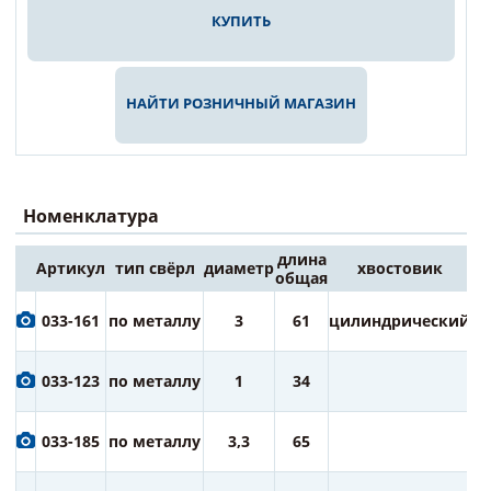
КУПИТЬ
НАЙТИ РОЗНИЧНЫЙ МАГАЗИН
Номенклатура
длина
Артикул
тип свёрл
диаметр
хвостовик
Це
общая
6
033-161
по металлу
3
61
цилиндрический
ру
6
033-123
по металлу
1
34
ру
6
033-185
по металлу
3,3
65
ру