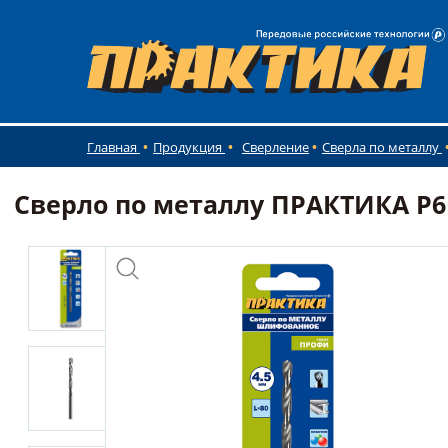
Главная
Продукция
Сверление
Сверла по металлу
Сверло по металлу ПРАКТИКА Р6М5