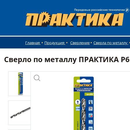
Главная
Продукция
Сверление
Сверла по металлу
Сверло по металлу ПРАКТИКА Р6М5