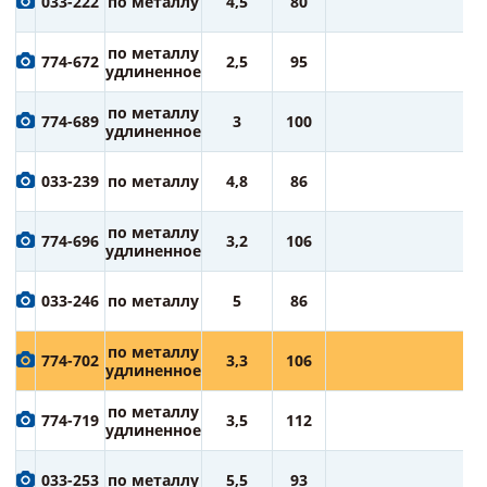
033-222
по металлу
4,5
80
ру
8
по металлу
774-672
2,5
95
ру
удлиненное
8
по металлу
774-689
3
100
ру
удлиненное
8
033-239
по металлу
4,8
86
ру
9
по металлу
774-696
3,2
106
ру
удлиненное
9
033-246
по металлу
5
86
ру
9
по металлу
774-702
3,3
106
ру
удлиненное
1
по металлу
774-719
3,5
112
ру
удлиненное
1
033-253
по металлу
5,5
93