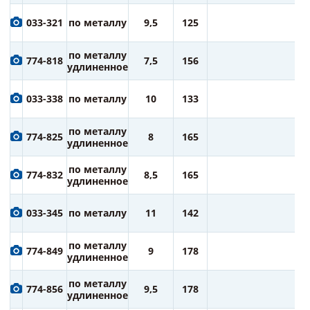
2
033-321
по металлу
9,5
125
ру
2
по металлу
774-818
7,5
156
ру
удлиненное
2
033-338
по металлу
10
133
ру
2
по металлу
774-825
8
165
ру
удлиненное
3
по металлу
774-832
8,5
165
ру
удлиненное
3
033-345
по металлу
11
142
ру
3
по металлу
774-849
9
178
ру
удлиненное
4
по металлу
774-856
9,5
178
ру
удлиненное