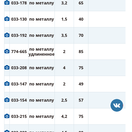
6
033-178
по металлу
3,2
65
ру
6
033-130
по металлу
1,5
40
ру
7
033-192
по металлу
3,5
70
ру
7
по металлу
774-665
2
85
ру
удлиненное
7
033-208
по металлу
4
75
ру
7
033-147
по металлу
2
49
ру
7
033-154
по металлу
2,5
57
ру
7
033-215
по металлу
4,2
75
ру
7