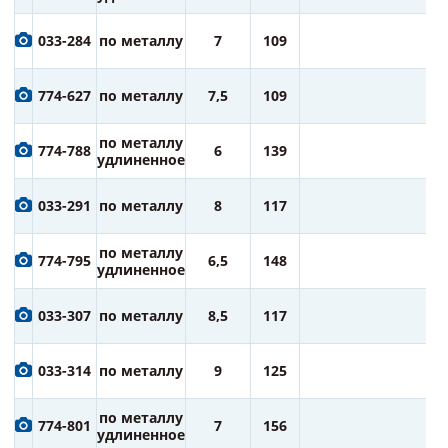
1
033-284
по металлу
7
109
ру
1
774-627
по металлу
7,5
109
ру
1
по металлу
774-788
6
139
ру
удлиненное
1
033-291
по металлу
8
117
ру
2
по металлу
774-795
6,5
148
ру
удлиненное
2
033-307
по металлу
8,5
117
ру
2
033-314
по металлу
9
125
ру
2
по металлу
774-801
7
156
ру
удлиненное