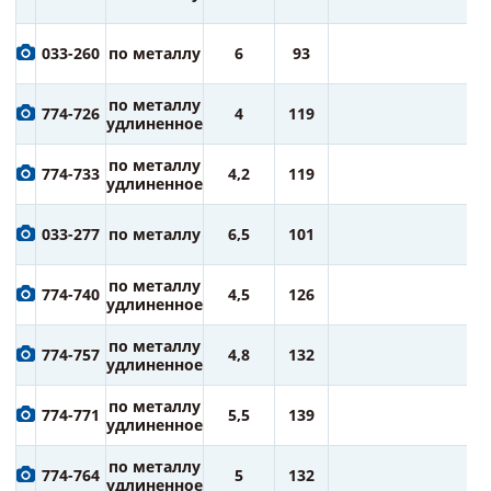
ру
1
033-260
по металлу
6
93
ру
1
по металлу
774-726
4
119
ру
удлиненное
1
по металлу
774-733
4,2
119
ру
удлиненное
1
033-277
по металлу
6,5
101
ру
1
по металлу
774-740
4,5
126
ру
удлиненное
1
по металлу
774-757
4,8
132
ру
удлиненное
1
по металлу
774-771
5,5
139
ру
удлиненное
1
по металлу
774-764
5
132
ру
удлиненное