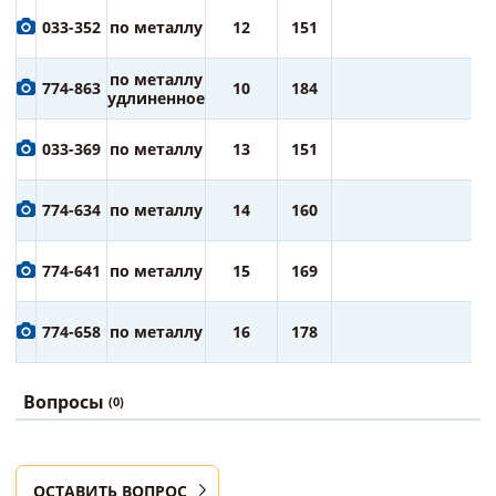
4
033-352
по металлу
12
151
ру
4
по металлу
774-863
10
184
ру
удлиненное
5
033-369
по металлу
13
151
ру
6
774-634
по металлу
14
160
ру
7
774-641
по металлу
15
169
ру
7
774-658
по металлу
16
178
ру
Вопросы
(0)
ОСТАВИТЬ ВОПРОС