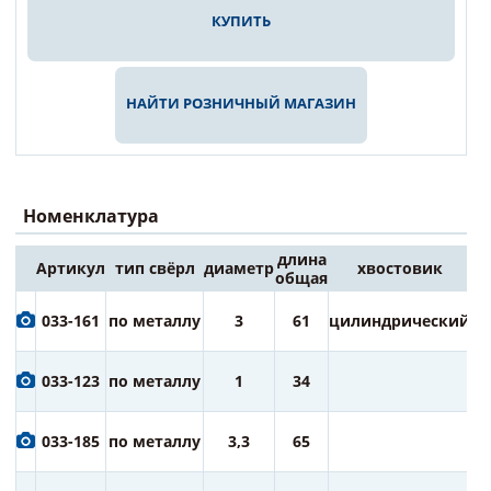
КУПИТЬ
НАЙТИ РОЗНИЧНЫЙ МАГАЗИН
Номенклатура
длина
Артикул
тип свёрл
диаметр
хвостовик
Це
общая
6
033-161
по металлу
3
61
цилиндрический
ру
6
033-123
по металлу
1
34
ру
6
033-185
по металлу
3,3
65
ру