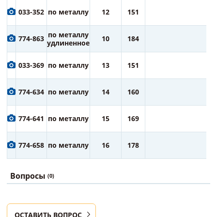
4
033-352
по металлу
12
151
ру
4
по металлу
774-863
10
184
ру
удлиненное
5
033-369
по металлу
13
151
ру
6
774-634
по металлу
14
160
ру
7
774-641
по металлу
15
169
ру
7
774-658
по металлу
16
178
ру
Вопросы
(0)
ОСТАВИТЬ ВОПРОС