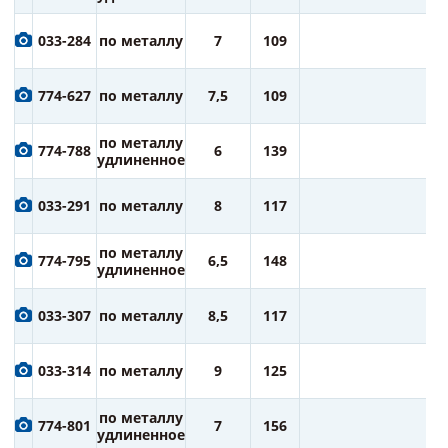
1
033-284
по металлу
7
109
ру
1
774-627
по металлу
7,5
109
ру
1
по металлу
774-788
6
139
ру
удлиненное
1
033-291
по металлу
8
117
ру
2
по металлу
774-795
6,5
148
ру
удлиненное
2
033-307
по металлу
8,5
117
ру
2
033-314
по металлу
9
125
ру
2
по металлу
774-801
7
156
ру
удлиненное