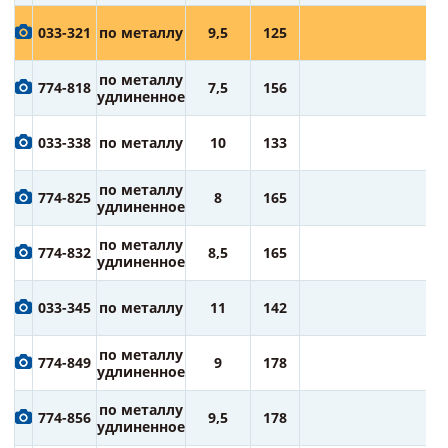
2
033-321
по металлу
9,5
125
ру
2
по металлу
774-818
7,5
156
ру
удлиненное
2
033-338
по металлу
10
133
ру
2
по металлу
774-825
8
165
ру
удлиненное
3
по металлу
774-832
8,5
165
ру
удлиненное
3
033-345
по металлу
11
142
ру
3
по металлу
774-849
9
178
ру
удлиненное
4
по металлу
774-856
9,5
178
ру
удлиненное