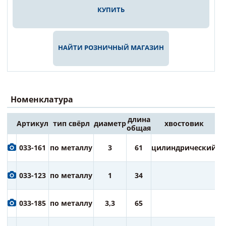
КУПИТЬ
НАЙТИ РОЗНИЧНЫЙ МАГАЗИН
Номенклатура
длина
Артикул
тип свёрл
диаметр
хвостовик
Це
общая
6
033-161
по металлу
3
61
цилиндрический
ру
6
033-123
по металлу
1
34
ру
6
033-185
по металлу
3,3
65
ру