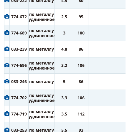
033-222
по металлу
4,5
80
ру
8
по металлу
774-672
2,5
95
ру
удлиненное
8
по металлу
774-689
3
100
ру
удлиненное
8
033-239
по металлу
4,8
86
ру
9
по металлу
774-696
3,2
106
ру
удлиненное
9
033-246
по металлу
5
86
ру
9
по металлу
774-702
3,3
106
ру
удлиненное
1
по металлу
774-719
3,5
112
ру
удлиненное
1
033-253
по металлу
5,5
93