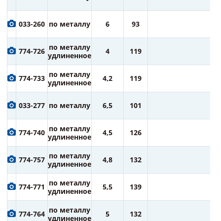
ру
1
033-260
по металлу
6
93
ру
1
по металлу
774-726
4
119
ру
удлиненное
1
по металлу
774-733
4,2
119
ру
удлиненное
1
033-277
по металлу
6,5
101
ру
1
по металлу
774-740
4,5
126
ру
удлиненное
1
по металлу
774-757
4,8
132
ру
удлиненное
1
по металлу
774-771
5,5
139
ру
удлиненное
1
по металлу
774-764
5
132
ру
удлиненное