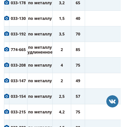
6
033-178
по металлу
3,2
65
ру
6
033-130
по металлу
1,5
40
ру
7
033-192
по металлу
3,5
70
ру
7
по металлу
774-665
2
85
ру
удлиненное
7
033-208
по металлу
4
75
ру
7
033-147
по металлу
2
49
ру
7
033-154
по металлу
2,5
57
ру
7
033-215
по металлу
4,2
75
ру
7