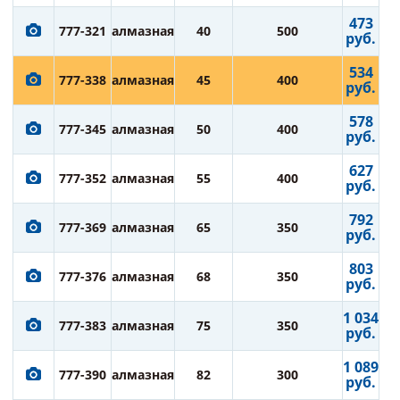
473
777-321
алмазная
40
500
руб.
534
777-338
алмазная
45
400
руб.
578
777-345
алмазная
50
400
руб.
627
777-352
алмазная
55
400
руб.
792
777-369
алмазная
65
350
руб.
803
777-376
алмазная
68
350
руб.
1 034
777-383
алмазная
75
350
руб.
1 089
777-390
алмазная
82
300
руб.