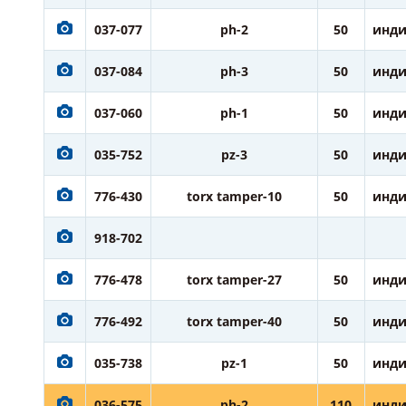
037-077
ph-2
50
инди
037-084
ph-3
50
инди
037-060
ph-1
50
инди
035-752
pz-3
50
инди
776-430
torx tamper-10
50
инди
918-702
776-478
torx tamper-27
50
инди
776-492
torx tamper-40
50
инди
035-738
pz-1
50
инди
036-575
ph-2
110
инди