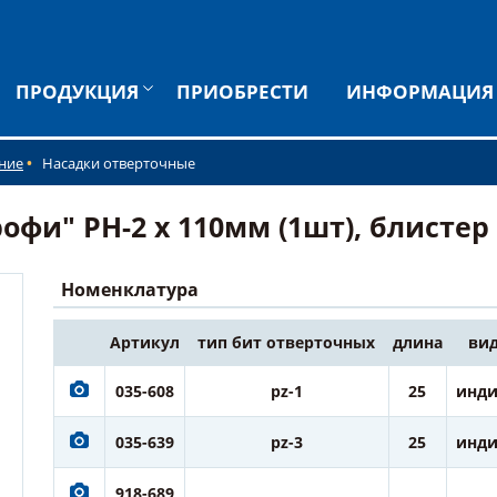
ПРОДУКЦИЯ
ПРИОБРЕСТИ
ИНФОРМАЦИЯ
ние
Насадки отверточные
и" PH-2 х 110мм (1шт), блистер (
Номенклатура
Артикул
тип бит отверточных
длина
вид
035-608
pz-1
25
инди
035-639
pz-3
25
инди
918-689