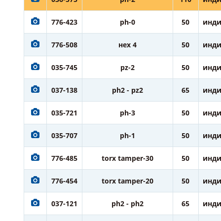
776-423
ph-0
50
инди
776-508
нех 4
50
инди
035-745
pz-2
50
инди
037-138
ph2 - pz2
65
инди
035-721
ph-3
50
инди
035-707
ph-1
50
инди
776-485
torx tamper-30
50
инди
776-454
torx tamper-20
50
инди
037-121
ph2 - ph2
65
инди