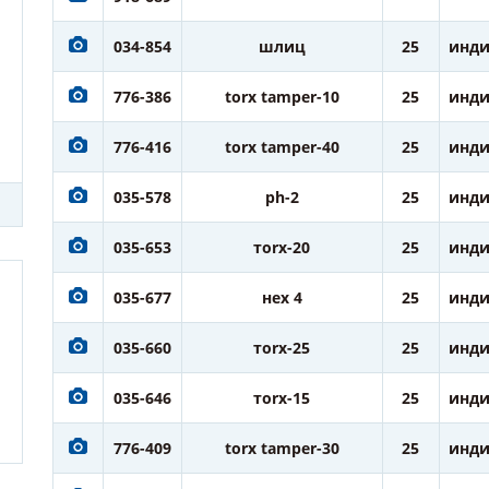
034-854
шлиц
25
инди
776-386
torx tamper-10
25
инди
776-416
torx tamper-40
25
инди
035-578
ph-2
25
инди
035-653
тorx-20
25
инди
035-677
нех 4
25
инди
035-660
тorx-25
25
инди
035-646
тorx-15
25
инди
776-409
torx tamper-30
25
инди