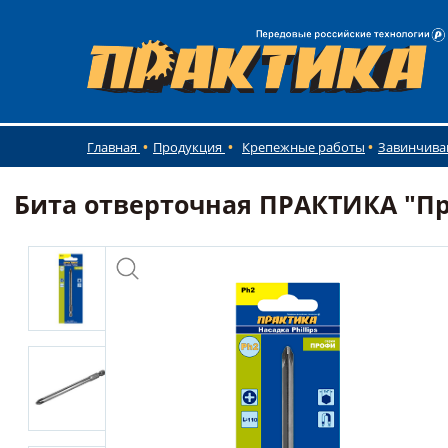
Главная
Продукция
Крепежные работы
Завинчива
Бита отверточная ПРАКТИКА "Проф