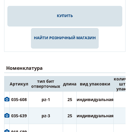
КУПИТЬ
НАЙТИ РОЗНИЧНЫЙ МАГАЗИН
Номенклатура
количес
тип бит
Артикул
длина
вид упаковки
штук 
отверточных
упаков
035-608
pz-1
25
индивидуальная
2
035-639
pz-3
25
индивидуальная
2
918-689