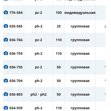
776-584
pz-2
150
индивидуальная
1
035-585
ph-2
25
групповая
20
036-766
pz-2
110
групповая
5
036-759
ph-2
110
групповая
5
036-735
pz-2
50
групповая
10
036-704
ph-2
50
групповая
10
036-803
ph2 - ph2
50
групповая
10
034-939
ph-2
110
групповая
5