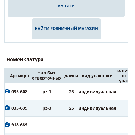
КУПИТЬ
НАЙТИ РОЗНИЧНЫЙ МАГАЗИН
Номенклатура
количес
тип бит
Артикул
длина
вид упаковки
штук 
отверточных
упаков
035-608
pz-1
25
индивидуальная
2
035-639
pz-3
25
индивидуальная
2
918-689