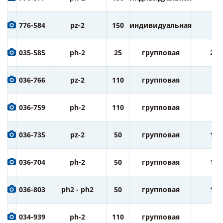
776-584
pz-2
150
индивидуальная
1
035-585
ph-2
25
групповая
20
036-766
pz-2
110
групповая
5
036-759
ph-2
110
групповая
5
036-735
pz-2
50
групповая
10
036-704
ph-2
50
групповая
10
036-803
ph2 - ph2
50
групповая
10
034-939
ph-2
110
групповая
5