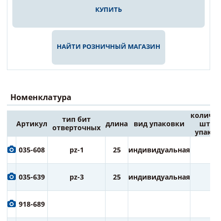
КУПИТЬ
НАЙТИ РОЗНИЧНЫЙ МАГАЗИН
Номенклатура
количес
тип бит
Артикул
длина
вид упаковки
штук 
отверточных
упаков
035-608
pz-1
25
индивидуальная
2
035-639
pz-3
25
индивидуальная
2
918-689