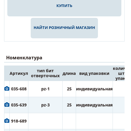
КУПИТЬ
НАЙТИ РОЗНИЧНЫЙ МАГАЗИН
Номенклатура
количес
тип бит
Артикул
длина
вид упаковки
штук 
отверточных
упаков
035-608
pz-1
25
индивидуальная
2
035-639
pz-3
25
индивидуальная
2
918-689