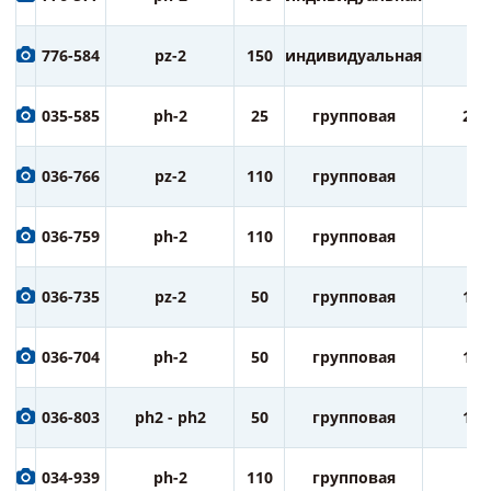
776-584
pz-2
150
индивидуальная
1
035-585
ph-2
25
групповая
20
036-766
pz-2
110
групповая
5
036-759
ph-2
110
групповая
5
036-735
pz-2
50
групповая
10
036-704
ph-2
50
групповая
10
036-803
ph2 - ph2
50
групповая
10
034-939
ph-2
110
групповая
5