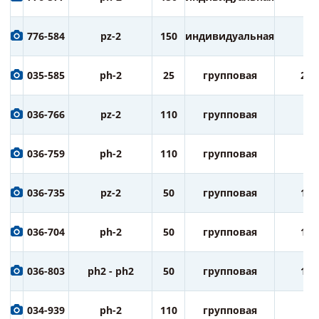
776-584
pz-2
150
индивидуальная
1
035-585
ph-2
25
групповая
20
036-766
pz-2
110
групповая
5
036-759
ph-2
110
групповая
5
036-735
pz-2
50
групповая
10
036-704
ph-2
50
групповая
10
036-803
ph2 - ph2
50
групповая
10
034-939
ph-2
110
групповая
5