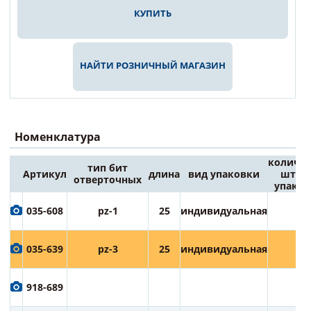
КУПИТЬ
НАЙТИ РОЗНИЧНЫЙ МАГАЗИН
Номенклатура
количес
тип бит
Артикул
длина
вид упаковки
штук 
отверточных
упаков
035-608
pz-1
25
индивидуальная
2
035-639
pz-3
25
индивидуальная
2
918-689