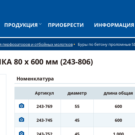
ПРОДУКЦИЯ
ПРИОБРЕСТИ
ИНФОРМАЦИЯ
я перфораторов и отбойных молотков
Буры по бетону проломные S
 80 х 600 мм (243-806)
Номенклатура
Артикул
диаметр
длина общая
243-769
55
600
243-745
45
600
243-752
45
1 000