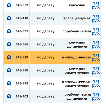
171
648-359
по дереву
конусная
руб.
171
648-410
по дереву
трапецевидная
руб.
171
648-397
по дереву
пораболическая
руб.
171
конусная
648-366
по дереву
руб.
удлинённая
171
648-328
по дереву
цилиндрическая
руб.
171
конусная
648-380
по дереву
руб.
закруглённая
171
цилиндрическая
648-335
по дереву
руб.
закруглённая
171
пораболическая
648-403
по дереву
руб.
удлинённая