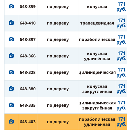
171
648-359
по дереву
конусная
руб.
171
648-410
по дереву
трапецевидная
руб.
171
648-397
по дереву
пораболическая
руб.
171
конусная
648-366
по дереву
руб.
удлинённая
171
648-328
по дереву
цилиндрическая
руб.
171
конусная
648-380
по дереву
руб.
закруглённая
171
цилиндрическая
648-335
по дереву
руб.
закруглённая
171
пораболическая
648-403
по дереву
руб.
удлинённая