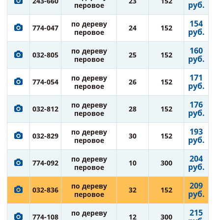
243-660
23
152
руб.
перовое
154
по дереву
774-047
24
152
руб.
перовое
160
по дереву
032-805
25
152
руб.
перовое
171
по дереву
774-054
26
152
руб.
перовое
176
по дереву
032-812
28
152
руб.
перовое
193
по дереву
032-829
30
152
руб.
перовое
204
по дереву
774-092
10
300
руб.
перовое
209
по дереву
032-836
32
152
руб.
перовое
215
по дереву
774-108
12
300