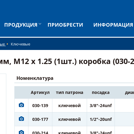
ПРОДУКЦИЯ
ПРИОБРЕСТИ
ИНФОРМАЦИЯ
ные
Ключевые
 M12 x 1.25 (1шт.) коробка (030-2
Номенклатура
Артикул
тип патрона
посадка
диа
030-139
ключевой
3/8"-24unf
030-177
ключевой
1/2"-20unf
030-214
ключевой
3/8"-24unf